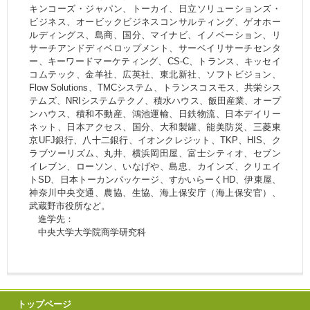
キンコーズ・ジャパン、トーカイ、日立ソリューションズ・
ビジネス、オービックビジネスコンサルティング、ゲオホー
ルディングス、島商、国分、マイナビ、イノベーション、リ
サーチアンドディベロップメント、サーベイリサーチセンタ
ー、キーワードマーケティング、CS-C、トランス、キッセイ
コムテック、金羊社、広英社、東北新社、ソフトビジョン、
Flow Solutions、TMCシステム、トランスコスモス、共栄シス
テムズ、NRIシステムテクノ、積水ハウス、飯田産業、オープ
ンハウス、積和不動産、鴻池運輸、日鉄物流、日本デイリー
ネット、日本アクセス、国分、大和製罐、能美防災、三菱東
京UFJ銀行、八十二銀行、イオンクレジット、TKP、HIS、ク
ラブツーリズム、丸井、横浜岡田屋、富士シティオ、セブン
イレブン、ローソン、いなげや、島忠、カインズ、クリエイ
トSD、日本トーカンパッケージ、すかいらーくHD、伊東屋、
神奈川中央交通、農協、生協、海上保安庁（海上保安官）、
武蔵野市役所など。
進学先：
中央大学大学院商学研究科
トップページ